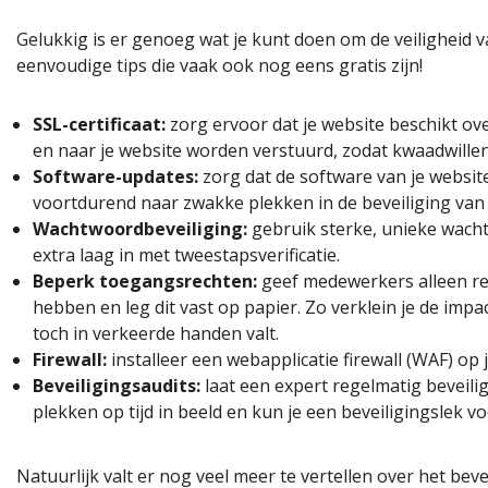
Gelukkig is er genoeg wat je kunt doen om de veiligheid 
eenvoudige tips die vaak ook nog eens gratis zijn!
SSL-certificaat:
zorg ervoor dat je website beschikt over
en naar je website worden verstuurd, zodat kwaadwil
Software-updates:
zorg dat de software van je website 
voortdurend naar zwakke plekken in de beveiliging van 
Wachtwoordbeveiliging:
gebruik sterke, unieke wach
extra laag in met tweestapsverificatie.
Beperk toegangsrechten:
geef medewerkers alleen rec
hebben en leg dit vast op papier. Zo verklein je de i
toch in verkeerde handen valt.
Firewall:
installeer een webapplicatie firewall (WAF) op
Beveiligingsaudits:
laat een expert regelmatig beveili
plekken op tijd in beeld en kun je een beveiligingslek 
Natuurlijk valt er nog veel meer te vertellen over het bev