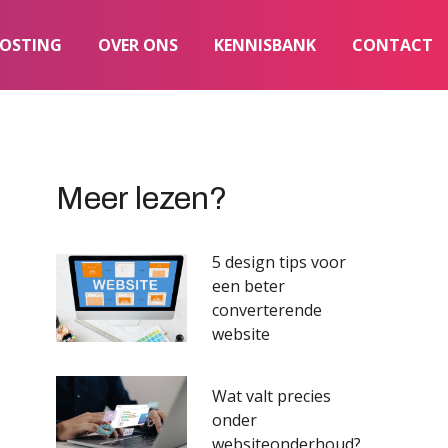
OSTING
OVER ONS
KENNISBANK
CONTACT
Meer lezen?
5 design tips voor
een beter
converterende
website
Wat valt precies
onder
websiteonderhoud?