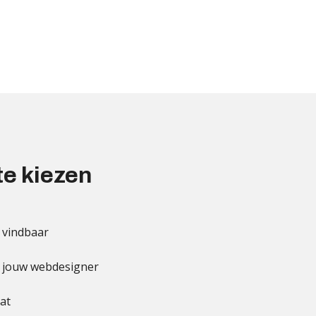
te kiezen
 vindbaar
t jouw webdesigner
aat