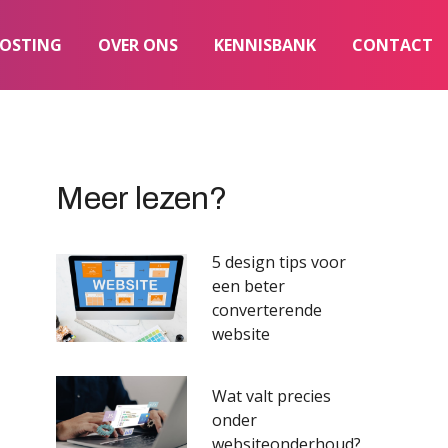
OSTING
OVER ONS
KENNISBANK
CONTACT
Meer lezen?
5 design tips voor
een beter
converterende
website
Wat valt precies
onder
websiteonderhoud?