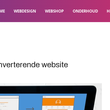
ME
WEBDESIGN
WEBSHOP
ONDERHOUD
H
onverterende website