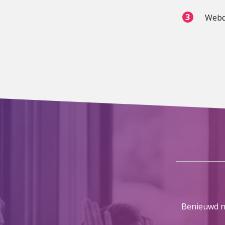
Webd
Benieuwd na