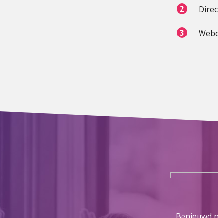
Direc
Webd
Benieuwd na