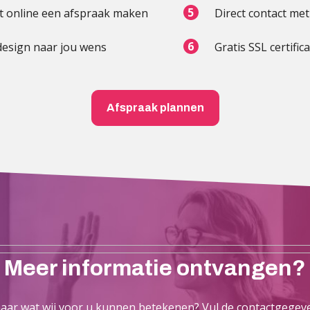
t online een afspraak maken
Direct contact me
esign naar jou wens
Gratis SSL certific
Afspraak plannen
Meer informatie ontvangen?
ar wat wij voor u kunnen betekenen? Vul de contactgegeve