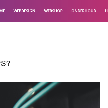
ME
WEBDESIGN
WEBSHOP
ONDERHOUD
H
PS?