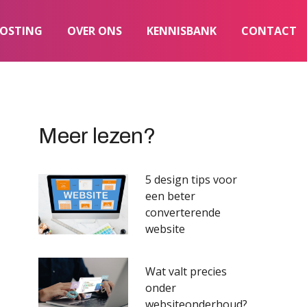
OSTING
OVER ONS
KENNISBANK
CONTACT
Meer lezen?
5 design tips voor
een beter
converterende
website
Wat valt precies
onder
websiteonderhoud?