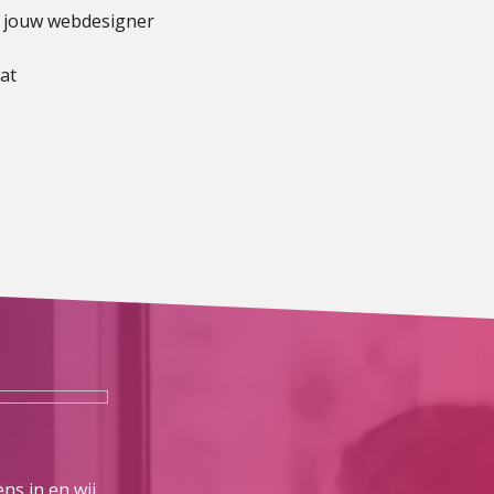
t jouw webdesigner
aat
ns in en wij